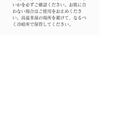
いかを必ずご確認ください。お肌に合
わない場合はご使用をお止めくださ
い。高温多湿の場所を避けて、なるべ
く冷暗所で保管してください。
06-6678-
8705
〒558-0033
大阪市住吉区清水丘3丁目16-13
Google Map
ロイヤル・アストレア化粧品株式会社
サポートセンター
0120-44-6077